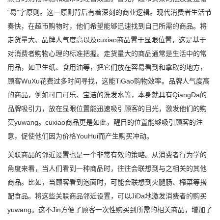
“易”字原则。这一原则背后有着深刻的商业逻辑。现代消费者生活节
奏快，在超市购物时，他们希望能够迅速找到自己所需的商品。将
走货量大、品牌人气度高以及cuxiao商品置于显眼位置，这是基于
对消费者购物心理的标准把握。走货量大的商品通常是生活中的常
用品，如卫生纸、食用油等，把它们放在容易看到和拿取的地方，
顾客WuXu花费过多时间寻找，这能TiGao购物效率。品牌人气度高
的商品，例如可口可乐、宝洁的洗发水等，本身就具有QiangDa的
品牌吸引力，放在显眼位置能迅速吸引顾客的目光，激发他们的购
买yuwang。cuxiao商品更是如此，醒目的位置能够吸引顾客的注
意，促使他们因为价格YouHui而产生购买冲动。
关联商品的邻近设置也是一个非常有效的策略。从消费者行为学的
角度来看，当人们看到一种商品时，往往会联想到与之相关的其他
商品。比如，当顾客看到泡面时，可能会联想到火腿肠、榨菜等搭
配食品。将这些关联商品邻近设置，可以JiDa地激发消费者的购买
yuwang。这不Jin方便了顾客一次性购买到所需的相关商品，增加了