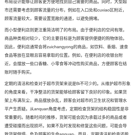
布局设计能够让顾客更方便地找到自己需要的商品。同时，大型超
市还需要考虑到顾客流量的分布，例如在入口处和cuxiao区附近，
顾客流量较大，需要设置宽敞的通道，以避免拥堵。
而小型便利店则更注重简洁明了的布局。由于便利店的空间有限，
商品种类相对较少，它的主要目标是为顾客提供便捷的购物体验。
因此，便利店通常会将zuichangyong的商品，如饮料、香烟、速食
食品等放在显眼且容易拿取的位置。例如，在便利店的收银台附
近，会摆放一些口香糖、小零食等冲动性购买商品，方便顾客在结
账时随手购买。
定期的清洁和检查对于超市货架来说是Bi不可少的。从维护超市形象
的角度来看，干净整洁的货架能够给顾客留下良好的印象。如果货
架上布满灰尘，商品摆放杂乱，顾客会对超市的卫生状况和管理水
平产生质疑。从anquan角度考虑，定期检查货架的结构稳固性是非
常重要的。随着时间的推移，货架可能会因为承载过多的商品或者
遭受碰撞而出现损坏。如果不及时发现和修复这些问题，可能会导
致货架倒塌，危及顾客的生命anquan。而且，定期清洁和检查还能