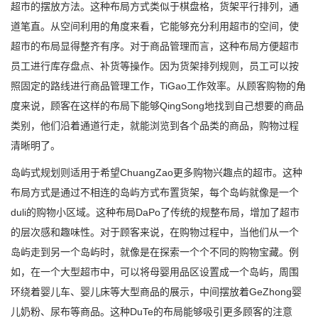
超市的摆放方法。这种布局方式类似于棋盘格，货架平行排列，通
道笔直。从空间利用的角度来看，它能够充分利用超市的空间，使
超市的布局显得整齐有序。对于商品管理而言，这种布局方便超市
员工进行库存盘点、补货等操作。因为货架排列规则，员工可以按
照固定的路线进行商品管理工作，TiGao工作效率。从顾客购物的角
度来说，顾客在这样的布局下能够QingSong地找到自己想要的商品
类别，他们沿着通道行走，就能浏览到各个品类的商品，购物过程
清晰明了。
岛屿式规划则适用于希望ChuangZao更多购物兴趣点的超市。这种
布局方式是通过不相连的岛屿方式布置货架，每个岛屿就像是一个
duli的购物小区域。这种布局DaPo了传统的规整布局，增加了超市
的层次感和趣味性。对于顾客来说，在购物过程中，当他们从一个
岛屿走到另一个岛屿时，就像是在探索一个个不同的购物宝藏。例
如，在一个大型超市中，可以将母婴用品区设置成一个岛屿，周围
环绕着婴儿车、婴儿床等大型商品的展示，中间摆放着GeZhong婴
儿奶粉、尿布等商品。这种DuTe的布局能够吸引更多顾客的注意