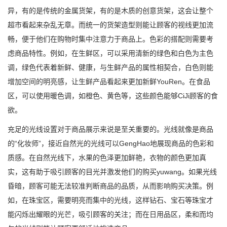
异，有的是传统的金属货架，有的是木质的创意货架，这会让整个
超市看起来杂乱无章。而统一的货架造型则能让顾客的视线更加流
畅，便于他们在购物时集中注意力于商品上。色彩的搭配则需要考
虑商品特性。例如，在生鲜区，可以采用清新的绿色和白色为主色
调，绿色代表着新鲜、健康，与生鲜产品的属性相契合，白色则能
增加空间的明亮感，让生鲜产品看起来更加新鲜YouRen。在食品
区，可以使用暖色调，如橙色、黄色等，这些颜色能够CiJi顾客的食
欲。
充足的光线设置对于商品展示来说是至关重要的。光线就像是商品
的“化妆师”，接近自然光的光线可以GengHao地展现商品的色彩和
质感。在自然光线下，水果的色泽更加鲜艳，衣物的颜色更加真
实，这有助于吸引顾客的目光并激发他们的购买yuwang。如果光线
昏暗，顾客可能无法较准判断商品的品质，从而影响购买决策。例
如，在珠宝区，需要明亮而集中的光线，这样钻石、宝石等珠宝才
能闪烁出耀眼的光芒，吸引顾客的关注；而在日用品区，柔和而均